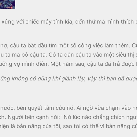
g xứng với chiếc máy tính kia, đến thứ mà mình thích 
 nợ, cậu ta bắt đầu tìm một số công việc làm thêm. C
u ta mà bỏ cậu ta. Cô ta dẫn cậu ta vào một siêu thị 
ưởng vợ mình điên. Một năm sau, cậu ta đã trả được h
cũng không có dũng khí giành lấy, vậy thì bạn đã đượ
 nước, bèn quyết tâm cứu nó. Ai ngờ vừa chạm vào nó,
chích. Người bên cạnh nói: “Nó lúc nào chẳng chích ngườ
iện là bản năng của tôi, sao tôi có thể vì bản năng c