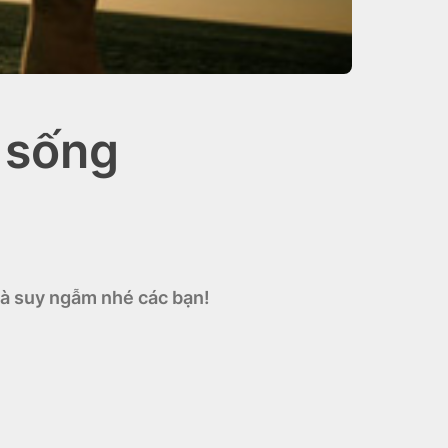
 sống
 và suy ngẫm nhé các bạn!
.