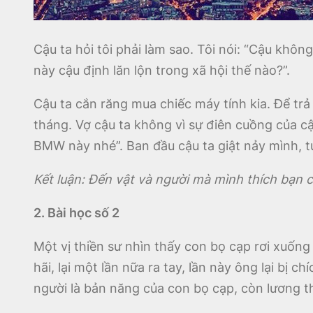
Cậu ta hỏi tôi phải làm sao. Tôi nói: “Cậu khôn
này cậu định lăn lộn trong xã hội thế nào?”.
Cậu ta cắn răng mua chiếc máy tính kia. Để trả
tháng. Vợ cậu ta không vì sự điên cuồng của cậ
BMW này nhé”. Ban đầu cậu ta giật nảy mình, t
Kết luận: Đến vật và người mà mình thích bạn 
2. Bài học số 2
Một vị thiền sư nhìn thấy con bọ cạp rơi xuống
hãi, lại một lần nữa ra tay, lần này ông lại bị 
người là bản năng của con bọ cạp, còn lương th