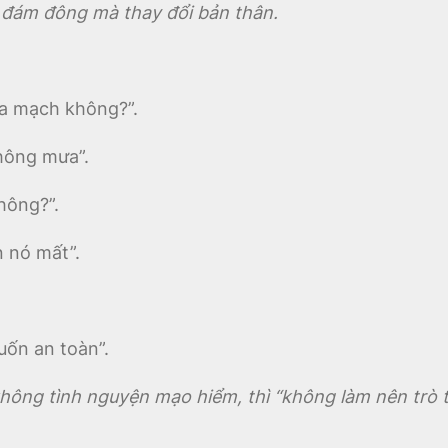
vì đám đông mà thay đổi bản thân.
úa mạch không?”.
không mưa”.
hông?”.
n nó mất”.
uốn an toàn”.
hông tình nguyện mạo hiểm, thì “không làm nên trò tr