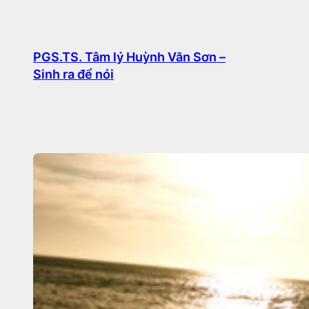
Chuyển
đến
phần
PGS.TS. Tâm lý Huỳnh Văn Sơn –
Sinh ra để nói
nội
dung