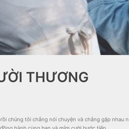
GƯỜI THƯƠNG
lâu rồi chúng tôi chẳng nói chuyện và chẳng gặp nhau n
 đồng hành cùng bạn và mỉm cười bước tiếp.