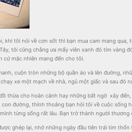
 khi tôi nói về cơn sốt thì bạn mua cam mang qua, t
Tây, tôi cũng chẳng ưa mấy viên xanh đó tím vàng đó,
ạn cứ mặc nhiên mang đến cho tôi.
nhanh, cuộn tròn những bộ quần áo và lên đường, nhữ
chạy xe một mạch về nhà, ngủ một giấc và sau đó nạp 
 đồ thừa cho hoàn cảnh hay những bất ngờ xảy đến, 
con đường, thỉnh thoảng bạn hỏi tôi về cuộc sống hi
mình từng sống rất lâu. Bạn trở thành người thương 
ược ghép lại, nhớ những ngày đầu tiên trái tim thổ