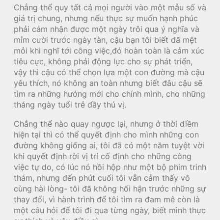
Chẳng thể quy tất cả mọi người vào một mẫu số và
giá trị chung, nhưng nếu thực sự muốn hạnh phúc
phải cảm nhận được một ngày trôi qua ý nghĩa và
mỉm cười trước ngày tàn, cậu bạn tôi biết đã mệt
mỏi khi nghĩ tới công việc,đó hoàn toàn là cảm xúc
tiêu cực, không phải động lực cho sự phát triển,
vậy thì cậu có thể chọn lựa một con đường mà cậu
yêu thích, nó không an toàn nhưng biết đâu cậu sẽ
tìm ra những hướng mới cho chính mình, cho những
tháng ngày tuổi trẻ đầy thú vị.
Chẳng thể nào quay ngược lại, nhưng ở thời điềm
hiện tại thì có thể quyết định cho mình những con
đường không giống ai, tôi đã có một năm tuyệt vời
khi quyết định rời vị trí cố định cho những công
việc tự do, có lúc nó hồi hộp như một bộ phim trinh
thám, nhưng đến phút cuối tôi vẫn cảm thấy vô
cùng hài lòng- tôi đã không hối hận trước những sự
thay đổi, vì hành trình để tôi tìm ra đam mê còn là
một câu hỏi để tôi đi qua từng ngày, biết mình thực