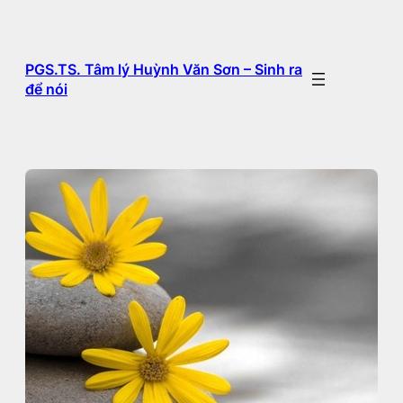
Chuyển
đến
phần
PGS.TS. Tâm lý Huỳnh Văn Sơn – Sinh ra
nội
để nói
dung