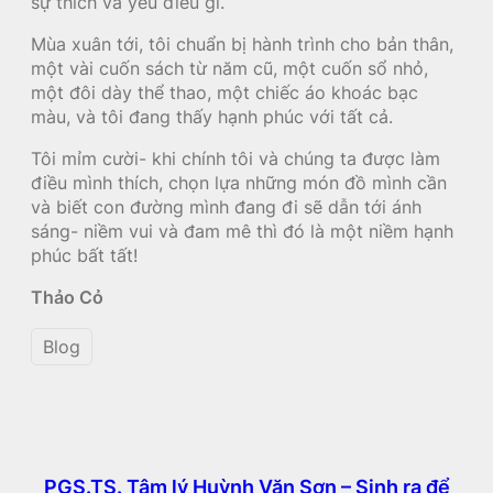
sự thích và yêu điều gì.
Mùa xuân tới, tôi chuẩn bị hành trình cho bản thân,
một vài cuốn sách từ năm cũ, một cuốn sổ nhỏ,
một đôi dày thể thao, một chiếc áo khoác bạc
màu, và tôi đang thấy hạnh phúc với tất cả.
Tôi mỉm cười- khi chính tôi và chúng ta được làm
điều mình thích, chọn lựa những món đồ mình cần
và biết con đường mình đang đi sẽ dẫn tới ánh
sáng- niềm vui và đam mê thì đó là một niềm hạnh
phúc bất tất!
Thảo Cỏ
Blog
PGS.TS. Tâm lý Huỳnh Văn Sơn – Sinh ra để