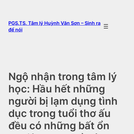
Chuyển
đến
phần
PGS.TS. Tâm lý Huỳnh Văn Sơn – Sinh ra
nội
để nói
dung
Ngộ nhận trong tâm lý
học: Hầu hết những
người bị lạm dụng tình
dục trong tuổi thơ ấu
đều có những bất ổn