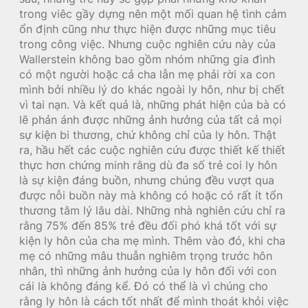
trong viêc gầy dựng nên một mối quan hệ tình cảm
ổn định cũng như thực hiện được những mục tiêu
trong công việc. Nhưng cuộc nghiên cứu này của
Wallerstein không bao gồm nhóm những gia đình
có một người hoặc cả cha lẫn mẹ phải rời xa con
mình bởi nhiều lý do khác ngoài ly hôn, như bị chết
vì tai nạn. Và kết quả là, những phát hiện của bà có
lẽ phản ánh được những ảnh hưởng của tất cả mọi
sự kiện bi thương, chứ không chỉ của ly hôn. Thật
ra, hầu hết các cuộc nghiên cứu được thiết kế thiết
thực hơn chứng minh rằng dù đa số trẻ coi ly hôn
là sự kiện đáng buồn, nhưng chúng đều vượt qua
được nỗi buồn này mà không có hoặc có rất ít tổn
thương tâm lý lâu dài. Những nhà nghiên cứu chỉ ra
rằng 75% đến 85% trẻ đều đối phó khá tốt với sự
kiện ly hôn của cha mẹ mình. Thêm vào đó, khi cha
mẹ có những mâu thuẫn nghiêm trọng trước hôn
nhân, thì những ảnh hưởng của ly hôn đối với con
cái là không đáng kể. Đó có thể là vì chúng cho
rằng ly hôn là cách tốt nhất để mình thoát khỏi việc