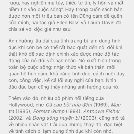
rượu, hay nghiện ma túy, thiếu tự tin, ly hôn và mất
niềm tin vào cuộc sống”. Hay trong cuốn sách bán
được hơn một triệu bản có tên Dũng cảm để quên
của mình, hai tác giả Ellen Bass và Laura Davis đã
chia sẻ với độc giả như sau:
Ảnh hưởng lâu dài của tình trạng bị lạm dụng tình
dục khi còn bé có thể rất bao quát đến nỗi đôi khi
thật khó để xác định chính xác được mức độ tác
động của nó đối với nạn nhân. Nó xuất hiện trong
toàn bộ cuộc sống: nhận thức về bản thân, mối
quan hệ tình cảm, khả năng tình dục, cách nuôi dạy
con, công việc, kể cả lối suy nghĩ của bạn. Nhìn
đâu đâu bạn cũng thấy những ảnh hưởng của nó.
Thêm vào đó, nhiều bộ phim nổi tiếng của
Hollywood, như
Gã cao bồi nửa đêm
(1969),
Màu
tía
(1985),
Forrest Gump
(1994),
Antnowe Fisher
(2002) và
Dòng sông huyền bí
(2003), cũng mô tả
về nhiều nhân vật trải qua những thay đổi đặc biệt
về tính cách bị lạm dụng tình dục khi còn nhỏ.