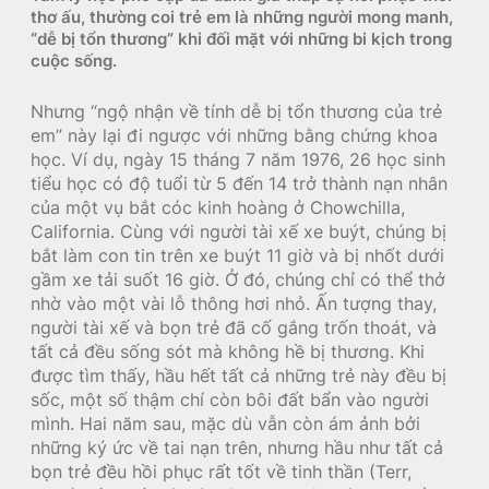
thơ ấu, thường coi trẻ em là những người mong manh,
“dễ bị tổn thương” khi đối mặt với những bi kịch trong
cuộc sống.
Nhưng “ngộ nhận về tính dễ bị tổn thương của trẻ
em” này lại đi ngược với những bằng chứng khoa
học. Ví dụ, ngày 15 tháng 7 năm 1976, 26 học sinh
tiểu học có độ tuổi từ 5 đến 14 trở thành nạn nhân
của một vụ bắt cóc kinh hoàng ở Chowchilla,
California. Cùng với người tài xế xe buýt, chúng bị
bắt làm con tin trên xe buýt 11 giờ và bị nhốt dưới
gầm xe tải suốt 16 giờ. Ở đó, chúng chỉ có thể thở
nhờ vào một vài lỗ thông hơi nhỏ. Ấn tượng thay,
người tài xế và bọn trẻ đã cố gắng trốn thoát, và
tất cả đều sống sót mà không hề bị thương. Khi
được tìm thấy, hầu hết tất cả những trẻ này đều bị
sốc, một số thậm chí còn bôi đất bẩn vào người
mình. Hai năm sau, mặc dù vẫn còn ám ảnh bởi
những ký ức về tai nạn trên, nhưng hầu như tất cả
bọn trẻ đều hồi phục rất tốt về tinh thần (Terr,