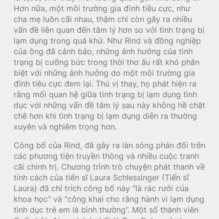
Hơn nữa, một môi trường gia đình tiêu cực, như
cha mẹ luôn cãi nhau, thậm chí còn gây ra nhiều
vấn đề liên quan đến tâm lý hơn so với tình trạng bị
lạm dụng trong quá khứ. Như Rind và đồng nghiệp
của ông đã cảnh báo, những ảnh hưởng của tình
trạng bị cưỡng bức trong thời thơ ấu rất khó phân
biệt với những ảnh hưởng do một môi trường gia
đình tiêu cực đem lại. Thú vị thay, họ phát hiện ra
rằng mối quan hệ giữa tình trạng bị lạm dụng tình
dục với những vấn đề tâm lý sau này không hề chặt
chẽ hơn khi tình trạng bị lạm dụng diễn ra thường
xuyên và nghiêm trọng hơn.
Công bố của Rind, đã gây ra làn sóng phản đối trên
các phương tiện truyền thông và nhiều cuộc tranh
cãi chính trị. Chương trình trò chuyện phát thanh về
tính cách của tiến sĩ Laura Schlessinger (Tiến sĩ
Laura) đã chỉ trích công bố này “là rác rưởi của
khoa học” và “công khai cho rằng hành vi lạm dụng
tình dục trẻ em là bình thường”. Một số thành viên