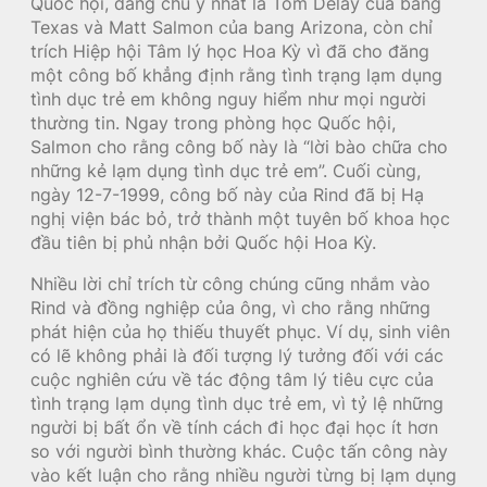
Quốc hội, đáng chú ý nhất là Tom Delay của bang
Texas và Matt Salmon của bang Arizona, còn chỉ
trích Hiệp hội Tâm lý học Hoa Kỳ vì đã cho đăng
một công bố khẳng định rằng tình trạng lạm dụng
tình dục trẻ em không nguy hiểm như mọi người
thường tin. Ngay trong phòng học Quốc hội,
Salmon cho rằng công bố này là “lời bào chữa cho
những kẻ lạm dụng tình dục trẻ em”. Cuối cùng,
ngày 12-7-1999, công bố này của Rind đã bị Hạ
nghị viện bác bỏ, trở thành một tuyên bố khoa học
đầu tiên bị phủ nhận bởi Quốc hội Hoa Kỳ.
Nhiều lời chỉ trích từ công chúng cũng nhắm vào
Rind và đồng nghiệp của ông, vì cho rằng những
phát hiện của họ thiếu thuyết phục. Ví dụ, sinh viên
có lẽ không phải là đối tượng lý tưởng đối với các
cuộc nghiên cứu về tác động tâm lý tiêu cực của
tình trạng lạm dụng tình dục trẻ em, vì tỷ lệ những
người bị bất ổn về tính cách đi học đại học ít hơn
so với người bình thường khác. Cuộc tấn công này
vào kết luận cho rằng nhiều người từng bị lạm dụng