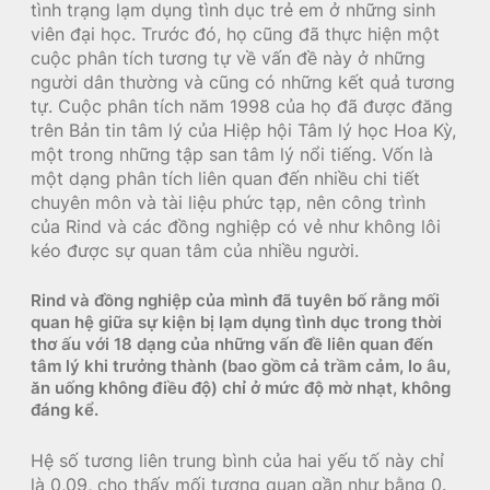
tình trạng lạm dụng tình dục trẻ em ở những sinh
viên đại học. Trước đó, họ cũng đã thực hiện một
cuộc phân tích tương tự về vấn đề này ở những
người dân thường và cũng có những kết quả tương
tự. Cuộc phân tích năm 1998 của họ đã được đăng
trên Bản tin tâm lý của Hiệp hội Tâm lý học Hoa Kỳ,
một trong những tập san tâm lý nổi tiếng. Vốn là
một dạng phân tích liên quan đến nhiều chi tiết
chuyên môn và tài liệu phức tạp, nên công trình
của Rind và các đồng nghiệp có vẻ như không lôi
kéo được sự quan tâm của nhiều người.
Rind và đồng nghiệp của mình đã tuyên bố rằng mối
quan hệ giữa sự kiện bị lạm dụng tình dục trong thời
thơ ấu với 18 dạng của những vấn đề liên quan đến
tâm lý khi trưởng thành (bao gồm cả trầm cảm, lo âu,
ăn uống không điều độ) chỉ ở mức độ mờ nhạt, không
đáng kể.
Hệ số tương liên trung bình của hai yếu tố này chỉ
là 0,09, cho thấy mối tương quan gần như bằng 0.