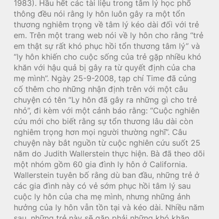
1983). Hầu hết các tài liệu trong tâm lý học phổ
thông đều nói rằng ly hôn luôn gây ra một tổn
thương nghiêm trọng về tâm lý kéo dài đối với trẻ
em. Trên một trang web nói về ly hôn cho rằng “trẻ
em thật sự rất khó phục hồi tổn thương tâm lý” và
“ly hôn khiến cho cuộc sống của trẻ gặp nhiều khó
khăn với hậu quả bị gây ra từ quyết định của cha
mẹ mình”. Ngày 25-9-2008, tạp chí Time đã củng
cố thêm cho những nhận định trên với một câu
chuyện có tên “Ly hôn đã gây ra những gì cho trẻ
nhỏ”, đi kèm với một cảnh báo rằng: “Cuộc nghiên
cứu mới cho biết rằng sự tổn thương lâu dài còn
nghiêm trọng hơn mọi người thường nghĩ”. Câu
chuyện này bắt nguồn từ cuộc nghiên cứu suốt 25
năm do Judith Wallerstein thực hiện. Bà đã theo dõi
một nhóm gồm 60 gia đình ly hôn ở California.
Wallerstein tuyên bố rằng dù ban đầu, những trẻ ở
các gia đình này có vẻ sớm phục hồi tâm lý sau
cuộc ly hôn của cha mẹ mình, nhưng những ảnh
hưởng của ly hôn vẫn tồn tại và kéo dài. Nhiều năm
sau, những trẻ này sẽ gặp phải những khó khăn