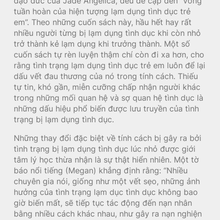
đạo đức của Jade Angelica, đều đề cập đến “vòng
tuần hoàn của hiện tượng lạm dụng tình dục trẻ
em”. Theo những cuốn sách này, hầu hết hay rất
nhiều người từng bị lạm dụng tình dục khi còn nhỏ
trở thành kẻ lạm dụng khi trưởng thành. Một số
cuốn sách tự rèn luyện thậm chí còn đi xa hơn, cho
rằng tình trạng lạm dụng tình dục trẻ em luôn để lại
dấu vết đau thương của nó trong tính cách. Thiếu
tự tin, khó gần, miễn cưỡng chấp nhận người khác
trong những mối quan hệ và sợ quan hệ tình dục là
những dấu hiệu phổ biến được lưu truyền của tình
trạng bị lạm dụng tình dục.
Những thay đổi đặc biệt về tính cách bị gây ra bởi
tình trạng bị lạm dụng tình dục lúc nhỏ được giới
tâm lý học thừa nhận là sự thật hiển nhiên. Một tờ
báo nổi tiếng (Megan) khẳng định rằng: “Nhiều
chuyên gia nói, giống như một vết sẹo, những ảnh
hưởng của tình trạng lạm dục tình dục không bao
giờ biến mất, sẽ tiếp tục tác động đến nạn nhân
bằng nhiều cách khác nhau, như gây ra nạn nghiện