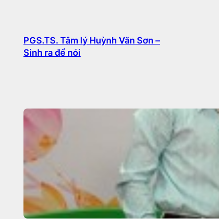
Chuyển
đến
phần
PGS.TS. Tâm lý Huỳnh Văn Sơn –
Sinh ra để nói
nội
dung