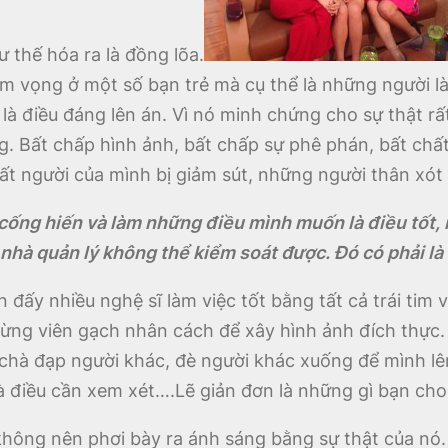
thế hóa ra là đồng lõa.
am vọng ở một số bạn trẻ mà cụ thể là những người 
 là điều đáng lên án. Vì nó minh chứng cho sự thật rấ
ớng. Bất chấp hình ảnh, bất chấp sự phê phán, bất ch
ất người của mình bị giảm sút, những người thân xót 
o cống hiến và làm những điều mình muốn là điều tốt,
 nhà quản lý không thể kiểm soát được. Đó có phải l
 đấy nhiều nghệ sĩ làm việc tốt bằng tất cả trái tim
từng viên gạch nhân cách để xây hình ảnh đích thực.
hà đạp người khác, đè người khác xuống để mình lên
à điều cần xem xét….Lẽ giản đơn là những gì bạn cho
không nên phơi bày ra ánh sáng bằng sự thật của nó