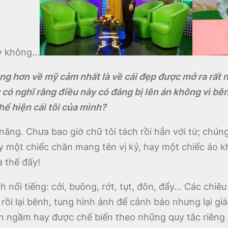
ay không…
oáng hơn về mỹ cảm nhất là về cái đẹp được mở ra rất
 có nghĩ rằng điều này có đáng bị lên án không vì b
thể hiện cái tôi của mình?
n năng. Chưa bao giờ chữ tôi tách rồi hẳn với từ; chú
y một chiếc chăn mang tên vị kỷ, hay một chiếc áo k
à thế đấy!
nổi tiếng: cởi, buông, rớt, tụt, đôn, đẩy… Các chiêu 
ồi lại bênh, tung hình ảnh để cảnh báo nhưng lại giá
n ngầm hay được chế biến theo những quy tắc riêng