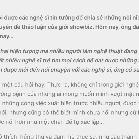
i được các nghệ sĩ tin tưởng để chia sẻ những nỗi 
yên đề thảo luận của giới showbiz. Hôm nay, ông đã
 nay…
hai hiện tượng mà nhiều người làm nghệ thuật đang đau
rất nhiều nghệ sĩ trẻ tìm mọi cách để đạt được nhữn
ần được mời đến nói chuyện với các nghệ sĩ, ông có s
 một câu hỏi hay. Thực ra, không chỉ trong giới ngh
hướng bệnh của những ai mong muốn mình vượt mặt ng
những công việc xuất hiện trước nhiều người, được t
nổi, nhưng cũng có thể biết mình chưa nổi nhưng cứ 
được nổi hơn như một chân đế tự xác lập…
ở thích, hứng thú và đam mê thực sự, nhu cầu thành 