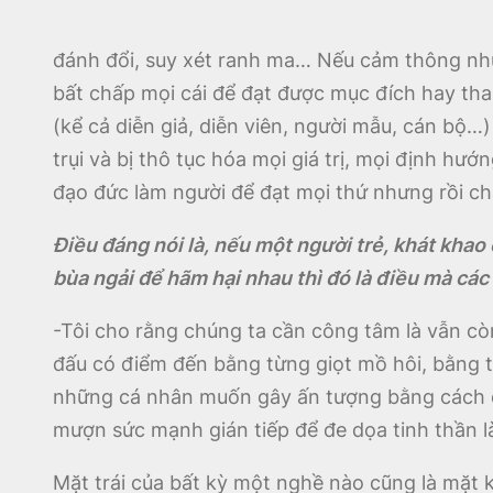
đánh đổi, suy xét ranh ma… Nếu cảm thông như 
bất chấp mọi cái để đạt được mục đích hay th
(kể cả diễn giả, diễn viên, người mẫu, cán bộ…)
trụi và bị thô tục hóa mọi giá trị, mọi định hư
đạo đức làm người để đạt mọi thứ nhưng rồi ch
Điều đáng nói là, nếu một người trẻ, khát kha
bùa ngải để hãm hại nhau thì đó là điều mà các
-Tôi cho rằng chúng ta cần công tâm là vẫn còn
đấu có điểm đến bằng từng giọt mồ hôi, bằng 
những cá nhân muốn gây ấn tượng bằng cách c
mượn sức mạnh gián tiếp để đe dọa tinh thần l
Mặt trái của bất kỳ một nghề nào cũng là mặt 