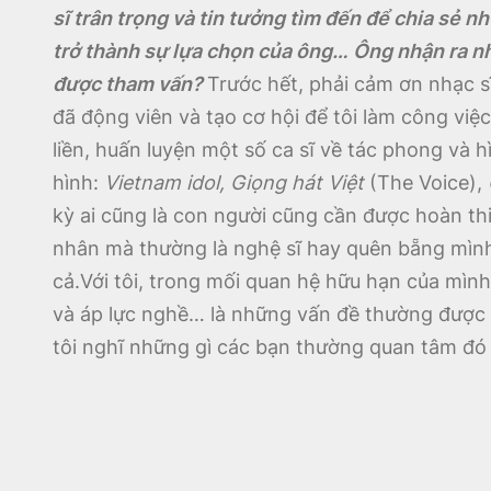
sĩ trân trọng và tin tưởng tìm đến để chia sẻ n
trở thành sự lựa chọn của ông… Ông nhận ra nhữ
được tham vấn?
Trước hết, phải cảm ơn nhạc 
đã động viên và tạo cơ hội để tôi làm công việ
liền, huấn luyện một số ca sĩ về tác phong và 
hình:
Vietnam idol, Giọng hát Việt
(The Voice),
kỳ ai cũng là con người cũng cần được hoàn thiệ
nhân mà thường là nghệ sĩ hay quên bẵng mình 
cả.Với tôi, trong mối quan hệ hữu hạn của mìn
và áp lực nghề… là những vấn đề thường được ch
tôi nghĩ những gì các bạn thường quan tâm đó l