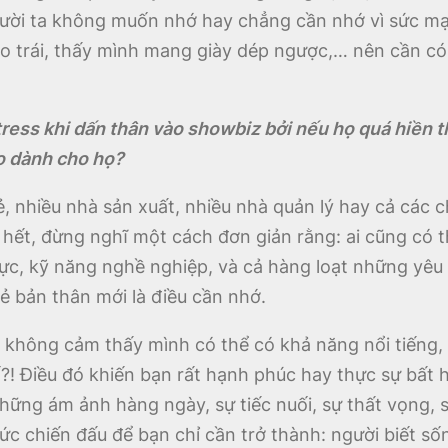
 Người ta không muốn nhớ hay chẳng cần nhớ vì sức 
o trái, thấy mình mang giày dép ngược,… nên cần có
stress khi dấn thân vào showbiz bởi nếu họ quá hiền t
ào dành cho họ?
ẻ, nhiều nhà sản xuất, nhiều nhà quản lý hay cả các 
ết, đừng nghĩ một cách đơn giản rằng: ai cũng có thể
 lực, kỹ năng nghề nghiệp, và cả hàng loạt những yêu
rẻ bản thân mới là điều cần nhớ.
n không cảm thấy mình có thể có khả năng nổi tiếng,
ố?! Điều đó khiến bạn rất hạnh phúc hay thực sự bất
những ám ảnh hàng ngày, sự tiếc nuối, sự thất vọng, 
c chiến đấu để bạn chỉ cần trở thành: người biết số