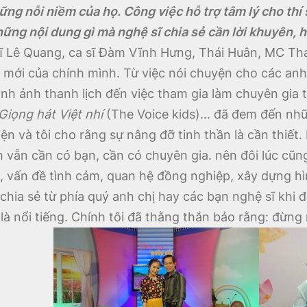
hững nỗi niềm của họ. Công việc hỗ trợ tâm lý cho thí 
ng nội dung gì mà nghệ sĩ chia sẻ cần lời khuyên, hay
sĩ Lê Quang, ca sĩ Đàm Vĩnh Hưng, Thái Huân, MC Th
c mới của chính mình. Từ việc nói chuyện cho các anh 
hình ảnh thanh lịch đến việc tham gia làm chuyên gia
Giọng hát Việt nhí
(The Voice kids)… đã đem đến nhữ
n và tôi cho rằng sự nâng đỡ tinh thần là cần thiết. 
vẫn cần có bạn, cần có chuyên gia. nên đôi lúc cũng
h, vấn đề tình cảm, quan hệ đồng nghiệp, xây dựng hì
ia sẻ từ phía quý anh chị hay các bạn nghệ sĩ khi đế
à nổi tiếng. Chính tôi đã thằng thắn bảo rằng: đừng n