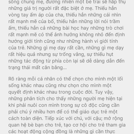
sống chung mẹ, đương nhiên một bé trai sẽ hấp thụ
những giá trị người rất đặc biệt ở mẹ. Thiếu hẳn
vòng tay ấm áp của cha, thiếu hẳn những cái nhìn
rất mạnh mẽ của bố, thiếu hẳn những lời nói trầm
ấm, thiếu hẳn cả những bài học hay những trò chơi
rất mạnh mẽ có thể ảnh hưởng không nhỏ đến định
hướng giới tính cũng như những hành vi giới tính
của trẻ. Những gì mẹ dạy rất cần, những gì mẹ dạy
rất hiệu quả nhưng sự trống vắng, sự thiếu hụt
những tác động từ phía còn lại sẽ dễ dàng dẫn đến
trạng thái mất cân bằng…
Rõ ràng mỗi cá nhân có thể chọn cho mình một lối
sống khác nhau cũng như chọn cho mình một
quyết định khác nhau trong cuộc đời. Tuy vậy,
những phân tích cho thấy những người mẹ hiện tại
khi phải nuôi con mình trong sự cô độc cũng cần
phải chú ý nhiều hơn để có thể giáo dục trẻ một
cách toàn diện. Tiếp xúc với chú, với cậu; mở rộng
quan hệ bè bạn cho trẻ, tạo cơ hội cho trẻ tham gia
các hoạt động cộng đồng là những gì cần thực