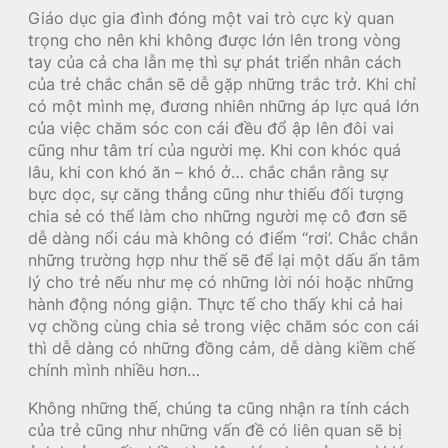
Giáo dục gia đình đóng một vai trò cực kỳ quan
trọng cho nên khi không được lớn lên trong vòng
tay của cả cha lẫn mẹ thì sự phát triển nhân cách
của trẻ chắc chắn sẽ dễ gặp những trắc trở. Khi chỉ
có một mình mẹ, đương nhiên những áp lực quá lớn
của việc chăm sóc con cái đều đổ ập lên đôi vai
cũng như tâm trí của người mẹ. Khi con khóc quá
lâu, khi con khó ăn – khó ở… chắc chắn rằng sự
bực dọc, sự căng thẳng cũng như thiếu đối tượng
chia sẻ có thể làm cho những người mẹ cô đơn sẽ
dễ dàng nổi cáu mà không có điểm “rơi’. Chắc chắn
những trường hợp như thế sẽ để lại một dấu ấn tâm
lý cho trẻ nếu như mẹ có những lời nói hoặc những
hành động nóng giận. Thực tế cho thấy khi cả hai
vợ chồng cùng chia sẻ trong việc chăm sóc con cái
thì dễ dàng có những đồng cảm, dễ dàng kiềm chế
chính mình nhiều hơn…
Không những thế, chúng ta cũng nhận ra tính cách
của trẻ cũng như những vấn đề có liên quan sẽ bị