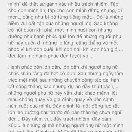
mình” đã thật sự gánh vác nhiều trách nhiệm. Tập
cho con mình ăn, tập cho con mình đứng chựng, đi
men.., cũng như bi bô từng tiếng một… Đó là những
niềm vui bất tận của những người mẹ. Sao không
có nỗi buồn khi phải một mình nuôi con nhưng
dường như hạnh phúc quá lớn để những người phụ
nữ này quên đi những lo lắng, căng thẳng và mệt
nhọc vì khi con cười, khi con nói, khi con hôn gió …
đều làm mẹ hạnh phúc đến tuyệt vời…
Hạnh phúc còn lớn dần, lớn dần khi người phụ nữ
chắc chắn rằng đã hết cô đơn. Sau những ngày làm
việc mệt mỏi, sau những chuyến công tác dài hạn
rất căng thẳng, sau những dự án đầy thử thách,…
những người phụ nữ này vẫn khát khao mãnh liệt
mau chóng quay về gia đình, quay về bên cạnh
núm ruột của mình. Đấy chính là một động lực rất
lớn lao dường như trước đó bản thân họ chưa nghĩ
đến… Đầy niềm vui, đầy trách nhiệm, đầy cảm
xúc… là những gì mà những người phụ nữ một mình
trải nghiệm. Chính chị M Th đã tâm sự với chúng tôi