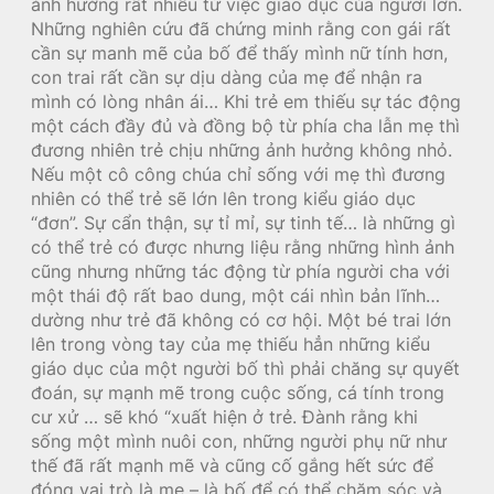
ảnh hưởng rất nhiều từ việc giáo dục của người lớn.
Những nghiên cứu đã chứng minh rằng con gái rất
cần sự manh mẽ của bố để thấy mình nữ tính hơn,
con trai rất cần sự dịu dàng của mẹ để nhận ra
mình có lòng nhân ái… Khi trẻ em thiếu sự tác động
một cách đầy đủ và đồng bộ từ phía cha lẫn mẹ thì
đương nhiên trẻ chịu những ảnh hưởng không nhỏ.
Nếu một cô công chúa chỉ sống với mẹ thì đương
nhiên có thể trẻ sẽ lớn lên trong kiểu giáo dục
“đơn”. Sự cẩn thận, sự tỉ mỉ, sự tinh tế… là những gì
có thể trẻ có được nhưng liệu rằng những hình ảnh
cũng nhưng những tác động từ phía người cha với
một thái độ rất bao dung, một cái nhìn bản lĩnh…
dường như trẻ đã không có cơ hội. Một bé trai lớn
lên trong vòng tay của mẹ thiếu hẳn những kiểu
giáo dục của một người bố thì phải chăng sự quyết
đoán, sự mạnh mẽ trong cuộc sống, cá tính trong
cư xử … sẽ khó “xuất hiện ở trẻ. Đành rằng khi
sống một mình nuôi con, những người phụ nữ như
thế đã rất mạnh mẽ và cũng cố gắng hết sức để
đóng vai trò là mẹ – là bố để có thể chăm sóc và