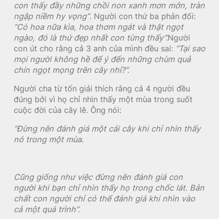
con thấy đầy những chồi non xanh mơn mởn, tràn
ngập niềm hy vọng”
. Người con thứ ba phản đối:
“Có hoa nữa kìa, hoa thơm ngát và thật ngọt
ngào, đó là thứ đẹp nhất con từng thấy”.
Người
con út cho rằng cả 3 anh của mình đều sai:
“Tại sao
mọi người không hề để ý đến những chùm quả
chín ngọt mọng trên cây nhỉ?”.
Người cha từ tốn giải thích rằng cả 4 người đều
đúng bởi vì họ chỉ nhìn thấy một mùa trong suốt
cuộc đời của cây lê. Ông nói:
“Đừng nên đánh giá một cái cây khi chỉ nhìn thấy
nó trong một mùa.
Cũng giống như việc đừng nên đánh giá con
người khi bạn chỉ nhìn thấy họ trong chốc lát. Bản
chất con người chỉ có thể đánh giá khi nhìn vào
cả một quá trình”.