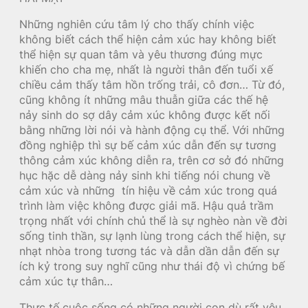
Những nghiên cứu tâm lý cho thấy chính việc
không biết cách thể hiện cảm xúc hay không biết
thể hiện sự quan tâm và yêu thương đúng mực
khiến cho cha mẹ, nhất là người thân đến tuổi xế
chiều cảm thấy tâm hồn trống trải, cô đơn… Từ đó,
cũng không ít những mâu thuẫn giữa các thế hệ
nảy sinh do sợ dây cảm xúc không được kết nối
bằng những lời nói và hành động cụ thể. Với những
đồng nghiệp thì sự bế cảm xúc dẫn đến sự tương
thông cảm xúc không diễn ra, trên cơ sở đó những
hục hặc dễ dàng nảy sinh khi tiếng nói chung về
cảm xúc và những tín hiệu về cảm xúc trong quá
trình làm việc không được giải mã. Hậu quả trầm
trọng nhất với chính chủ thể là sự nghèo nàn về đời
sống tinh thần, sự lạnh lùng trong cách thể hiện, sự
nhạt nhòa trong tương tác và dẫn dần dẫn đến sự
ích kỷ trong suy nghĩ cũng như thái độ vì chứng bế
cảm xúc tự thân…
Thực tế cuộc sống có những người con dù rất yêu