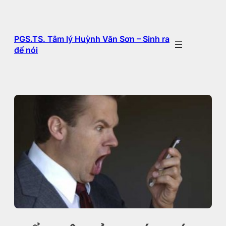
Chuyển
đến
phần
PGS.TS. Tâm lý Huỳnh Văn Sơn – Sinh ra
nội
để nói
dung