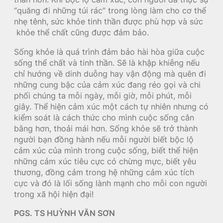
“quăng đi những túi rác” trong lòng làm cho cơ thể
nhẹ tênh, sức khỏe tinh thần được phù hợp và sức
khỏe thể chất cũng được đảm bảo.
Sống khỏe là quá trình đảm bảo hài hòa giữa cuộc
sống thể chất và tinh thần. Sẽ là khập khiễng nếu
chỉ hướng về dinh duỗng hay vận động mà quên đi
những cung bậc của cảm xúc đang réo gọi và chi
phối chúng ta mỗi ngày, mỗi giờ, mỗi phút, mỗi
giây. Thể hiện cảm xúc một cách tự nhiên nhưng có
kiểm soát là cách thức cho mình cuộc sống cân
bằng hơn, thoải mái hơn. Sống khỏe sẽ trở thành
người bạn đồng hành nếu mỗi người biết bộc lộ
cảm xúc của mình trong cuộc sống, biết thể hiện
những cảm xúc tiêu cực có chừng mực, biết yêu
thương, đồng cảm trong hệ những cảm xúc tích
cực và đó là lối sống lành mạnh cho mỗi con người
trong xã hội hiện đại!
PGS. TS HUỲNH VĂN SƠN