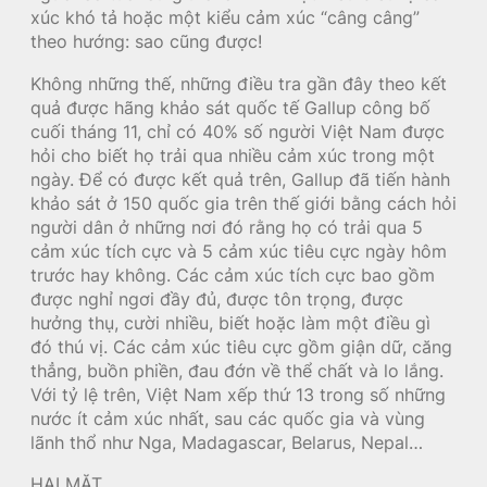
xúc khó tả hoặc một kiểu cảm xúc “câng câng”
theo hướng: sao cũng được!
Không những thế, những điều tra gần đây theo kết
quả được hãng khảo sát quốc tế Gallup công bố
cuối tháng 11, chỉ có 40% số người Việt Nam được
hỏi cho biết họ trải qua nhiều cảm xúc trong một
ngày. Để có được kết quả trên, Gallup đã tiến hành
khảo sát ở 150 quốc gia trên thế giới bằng cách hỏi
người dân ở những nơi đó rằng họ có trải qua 5
cảm xúc tích cực và 5 cảm xúc tiêu cực ngày hôm
trước hay không. Các cảm xúc tích cực bao gồm
được nghỉ ngơi đầy đủ, được tôn trọng, được
hưởng thụ, cười nhiều, biết hoặc làm một điều gì
đó thú vị. Các cảm xúc tiêu cực gồm giận dữ, căng
thẳng, buồn phiền, đau đớn về thể chất và lo lắng.
Với tỷ lệ trên, Việt Nam xếp thứ 13 trong số những
nước ít cảm xúc nhất, sau các quốc gia và vùng
lãnh thổ như Nga, Madagascar, Belarus, Nepal…
HAI MẶT