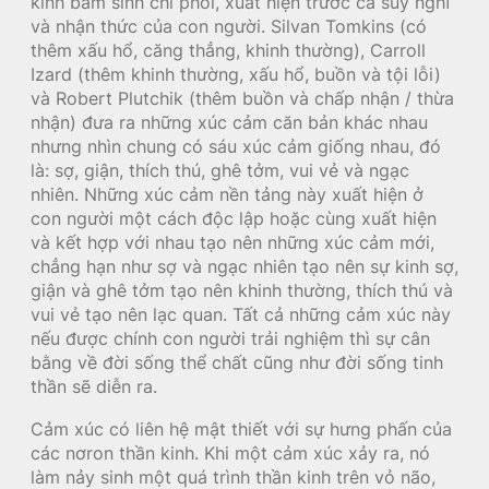
kinh bẩm sinh chi phối, xuất hiện trước cả suy nghĩ
và nhận thức của con người. Silvan Tomkins (có
thêm xấu hổ, căng thẳng, khinh thường), Carroll
Izard (thêm khinh thường, xấu hổ, buồn và tội lỗi)
và Robert Plutchik (thêm buồn và chấp nhận / thừa
nhận) đưa ra những xúc cảm căn bản khác nhau
nhưng nhìn chung có sáu xúc cảm giống nhau, đó
là: sợ, giận, thích thú, ghê tởm, vui vẻ và ngạc
nhiên. Những xúc cảm nền tảng này xuất hiện ở
con người một cách độc lập hoặc cùng xuất hiện
và kết hợp với nhau tạo nên những xúc cảm mới,
chẳng hạn như sợ và ngạc nhiên tạo nên sự kinh sợ,
giận và ghê tởm tạo nên khinh thường, thích thú và
vui vẻ tạo nên lạc quan. Tất cả những cảm xúc này
nếu được chính con người trải nghiệm thì sự cân
bằng về đời sống thể chất cũng như đời sống tinh
thần sẽ diễn ra.
Cảm xúc có liên hệ mật thiết với sự hưng phấn của
các nơron thần kinh. Khi một cảm xúc xảy ra, nó
làm nảy sinh một quá trình thần kinh trên vỏ não,