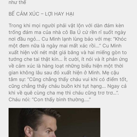
như thế
BẾ CẢM XÚC – LỢI HAY HẠI
Trong khi mọi người phải vật lộn với dàn đám kèn
trống đám ma của nhà cô Ba Ú cứ rền rỉ suốt ngày
nơi đầu ngỏ… Cu Minh lạnh lùng bảo với mẹ: “Khóc
một đem nữa là ngày mai mất xác rồi…” Cu Minh
xuất hiện với nét mặt giá băng và hai miếng gòn to
tướng che tai thật kín… Ít cười, ít nói và ít phản ứng
về cảm xúc là hàng loạt những biểu hiện một thời
gian không lâu sau đó xuất hiện ở Minh. Mẹ cậu
tâm sự: “Cũng chẳng thấy cháu vui khi có điểm tốt,
cũng chẳng thấy cháu buồn khi tụt hạng… Ngay cả
khi về quê cùng cha mẹ thì cháu cũng trơ trơ…”.
Cháu nói: “Con thấy bình thường….”