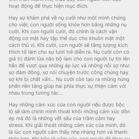
hoạt động để thực hiện mục đích.
Hay sự khám phá về nụ cười như một minh chứng
cho việc con người sống khỏe hơn bằng những nụ
cười. Khi con người cười, đó chính là cách vận
động cơ mặt hay tập thể dục cho khuôn mặt một
cách thú vị. Khi cười, con người sẽ tăng lượng kích
thích tố làm cho sự tươi trẻ diễn ra. Nụ cười còn có
giá trị đánh lừa não bộ làm cho con người tự tin lên
hẳn để vượt qua những áp lực và những nỗi sợ như:
sợ đám đông, sợ nói chuyện trước công chúng hay
sợ khi bị chất vấn… Nụ cười còn tạo ra những hưng
phấn nền tảng giúp hai phía thực sự thiện cảm với
nhau trong tương tác…
Hay những cảm xúc của con người nếu được bộc
lộ sẽ làm chính mình thoát khỏi những cảm xúc dồn
ép mà đó là những vết sâu của trầm cảm hay
stress. Khi giải thoát những cảm xúc của mình, đó
là lúc con người cảm thấy nhẹ nhàng hơn và thanh
thản hơn. Khi bộc lộ cảm xúc, con người đã thực sự