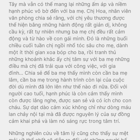
Tây mà vẫn có thể mang lại những ấm áp và niềm
hạnh phúc vô bờ đến với ba mẹ. Chị Hoa, nhân viên
văn phòng chia sẻ rằng, với chị yêu thương được
thể hiện bằng những hành động rất giản dị, không
cầu kỳ, rất tự nhiên nhưng ba mẹ chị đều rất cảm
động và từ hào về con gái mình. Đó là những buổi
chiều cuối tuần chị ngồi nhổ tóc sâu cho mẹ, dành
một ít thời gian xoa bóp cho ba, rồi tranh thủ
những khoảnh khắc ấy chị tâm sự với ba mẹ những
điều mà chị đã trải qua với công việc, với gia
đình… Chia sẻ để ba mẹ thấy mình còn cần ba mẹ
lắm, cần ba mẹ trong hành trình còn lại của cuộc
đời dù mình đã lớn lên như thế nào đi nữa. Đối với
người cao tuổi, hạnh phúc là còn cảm thấy mình
còn được lắng nghe, được san sẻ và có ích cho con
cháu. Sự dạt dào cảm xúc không chỉ như dòng máu
lan chảy nội tại mà đã được nguyên lý của sự đồng
cảm khai phá và làm nó sáng rực trong tâm trí.
Những nghiên cứu về tâm lý cũng cho thấy sự mệt
mỏi về thể chất sẽ diễn ra đối với những người bế