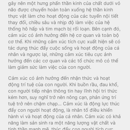
gây nên một hưng phấn thần kinh của chất dưới vỏ
não được chuyển hoàn toàn xuống hệ thần kinh
thực vật làm cho hoạt động của các tuyến nội tiết
thay đổi, chiều sâu và nhịp độ làm việc của hệ
thống hô hấp và tim mạch bị rối loạn. Bên cạnh đó,
cảm xúc có ảnh hưởng đến hệ cơ quan và toàn bộ
cơ thể. Khi những cảm xúc tích cực xuất hiện sẽ có
tác dụng thúc đẩy cuộc sống và hoạt động của cá
nhân và ngược lại, những cảm xúc tiêu cực ảnh
hưởng đến các cơ quan và các tổ chức mô có thể
làm giảm sức làm việc của con người.
Cảm xúc có ảnh hưởng đến nhận thức và hoạt
động trí tuệ của con người. Khi buồn rầu, đau khổ,
con người tiếp nhận thông tin hay lĩnh hội tri thức
kém hơn, suy nghĩ trở nên nông cạn, phản ứng trí
tuệ trở nên chậm chạp… Cảm xúc là động lực thúc
đẩy con người hoạt động, là nhân tố điều khiển
hành vi và hoạt động của cá nhân. Cảm xúc có khả
năng làm sản sinh ra một năng lượng vật chất và
tinh thần mạnh mẽ, thúc đẩy con người tích cực