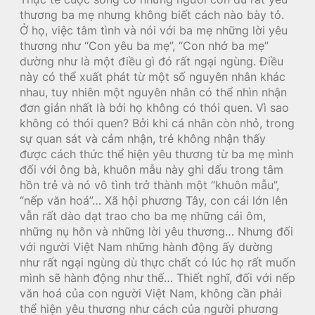
thương ba mẹ nhưng không biết cách nào bày tỏ.
Ở họ, việc tâm tình và nói với ba mẹ những lời yêu
thương như “Con yêu ba mẹ”, “Con nhớ ba mẹ”
dường như là một điều gì đó rất ngại ngùng. Điều
này có thể xuất phát từ một số nguyên nhân khác
nhau, tuy nhiên một nguyên nhân có thể nhìn nhận
đơn giản nhất là bởi họ không có thói quen. Vì sao
không có thói quen? Bởi khi cá nhân còn nhỏ, trong
sự quan sát và cảm nhận, trẻ không nhận thấy
được cách thức thể hiện yêu thương từ ba mẹ mình
đối với ông bà, khuôn mẫu này ghi dấu trong tâm
hồn trẻ và nó vô tình trở thành một “khuôn mẫu”,
“nếp văn hoá”… Xã hội phương Tây, con cái lớn lên
vẫn rất dào dạt trao cho ba mẹ những cái ôm,
những nụ hôn và những lời yêu thương… Nhưng đối
với người Việt Nam những hành động ấy dường
như rất ngại ngùng dù thực chất có lúc họ rất muốn
mình sẽ hành động như thế… Thiết nghĩ, đối với nếp
văn hoá của con người Việt Nam, không cần phải
thể hiện yêu thương như cách của người phương